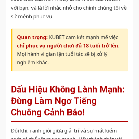
với bạn, và là lời nhắc nhở cho chính chúng tôi về
sứ mệnh phục vụ.
Quan trọng:
KUBET cam kết mạnh mẽ việc
chỉ phục vụ người chơi đủ 18 tuổi trở lên
.
Mọi hành vi gian lận tuổi tác sẽ bị xử lý
nghiêm khắc.
Dấu Hiệu Không Lành Mạnh:
Đừng Làm Ngơ Tiếng
Chuông Cảnh Báo!
Đôi khi, ranh giới giữa giải trí và sự mất kiểm