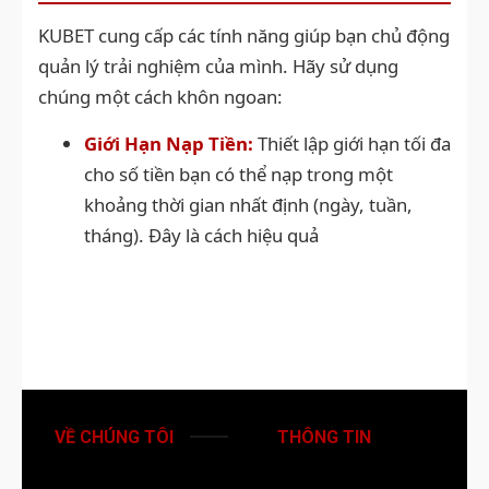
KUBET cung cấp các tính năng giúp bạn chủ động
quản lý trải nghiệm của mình. Hãy sử dụng
chúng một cách khôn ngoan:
Giới Hạn Nạp Tiền:
Thiết lập giới hạn tối đa
cho số tiền bạn có thể nạp trong một
khoảng thời gian nhất định (ngày, tuần,
tháng). Đây là cách hiệu quả
VỀ CHÚNG TÔI
THÔNG TIN