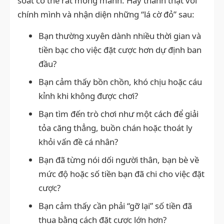
soát có thể rất mong manh. Hãy thành thật với
chính mình và nhận diện những “lá cờ đỏ” sau:
Bạn thường xuyên dành nhiều thời gian và
tiền bạc cho việc đặt cược hơn dự định ban
đầu?
Bạn cảm thấy bồn chồn, khó chịu hoặc cáu
kỉnh khi không được chơi?
Bạn tìm đến trò chơi như một cách để giải
tỏa căng thẳng, buồn chán hoặc thoát ly
khỏi vấn đề cá nhân?
Bạn đã từng nói dối người thân, bạn bè về
mức độ hoặc số tiền bạn đã chi cho việc đặt
cược?
Bạn cảm thấy cần phải “gỡ lại” số tiền đã
thua bằng cách đặt cược lớn hơn?