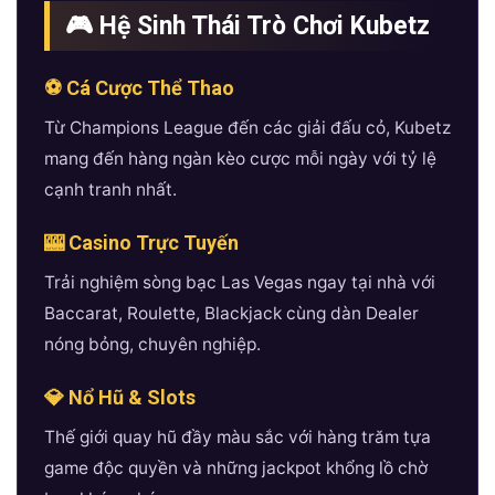
🎮 Hệ Sinh Thái Trò Chơi Kubetz
⚽ Cá Cược Thể Thao
Từ Champions League đến các giải đấu cỏ, Kubetz
mang đến hàng ngàn kèo cược mỗi ngày với tỷ lệ
cạnh tranh nhất.
🎰 Casino Trực Tuyến
Trải nghiệm sòng bạc Las Vegas ngay tại nhà với
Baccarat, Roulette, Blackjack cùng dàn Dealer
nóng bỏng, chuyên nghiệp.
💎 Nổ Hũ & Slots
Thế giới quay hũ đầy màu sắc với hàng trăm tựa
game độc quyền và những jackpot khổng lồ chờ