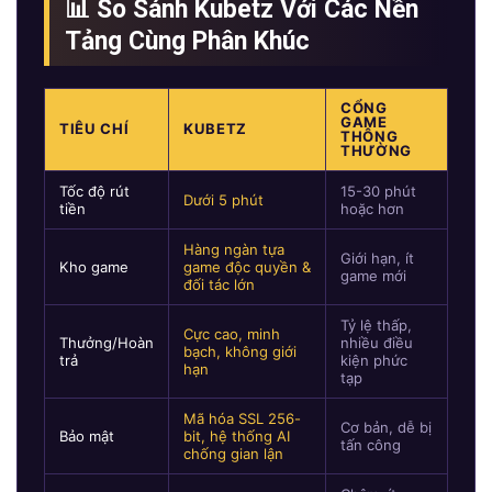
📊 So Sánh Kubetz Với Các Nền
Tảng Cùng Phân Khúc
CỔNG
GAME
TIÊU CHÍ
KUBETZ
THÔNG
THƯỜNG
Tốc độ rút
15-30 phút
Dưới 5 phút
tiền
hoặc hơn
Hàng ngàn tựa
Giới hạn, ít
Kho game
game độc quyền &
game mới
đối tác lớn
Tỷ lệ thấp,
Cực cao, minh
Thưởng/Hoàn
nhiều điều
bạch, không giới
trả
kiện phức
hạn
tạp
Mã hóa SSL 256-
Cơ bản, dễ bị
Bảo mật
bit, hệ thống AI
tấn công
chống gian lận