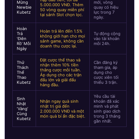
Mừng
mới, vòng
5.000.000 VNĐ. Thêm
Newbie
quay có hiệu
50 vòng quay miễn phí
Kubetz
lực trong 7
tại sảnh Slot chọn lọc.
ngày.
Hoàn
Hoàn trả lên đến 1.5%
Trả
Tự động cộng
không giới hạn cho mọi
‘Điên
vào tài khoản
sảnh game, không cần
Rồ’ Mỗi
mỗi 24h.
doanh thu cược lại.
Ngày
Đặt cược thể thao và
Thử
Cần đăng ký
nhận thêm 10% tiền
Thách
tham gia, áp
thắng cược mỗi tuần.
Thể
dụng cho
Áp dụng cho các trận
Thao
cược xiên tối
đấu lớn và giải đấu
Kubetz
thiểu 3 trận.
hàng đầu.
Yêu cầu tài
Sinh
Nhận ngay quà sinh
khoản đã xác
Nhật
nhật trị giá đến
minh và phát
‘Vàng’
2.000.000 VNĐ và một
sinh giao dịch
Cùng
món quà bí ẩn đặc biệt.
trong 3 tháng
Kubetz
gần nhất.