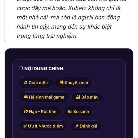
cược đầy mê hoặc. Kubetz không chỉ là
một nhà cái, mà còn là người bạn đồng
hành tin cậy, mang đến sự khác biệt
trong từng trải nghiệm.
📑 NỘI DUNG CHÍNH
🎨 Giao diện
🎁 Khuyến mãi
🎮 Hệ sinh thái game
🔐 Bảo mật
💳 Nạp – Rút tiền
📊 So sánh
✅ Ưu & Nhược điểm
📌 Đánh giá