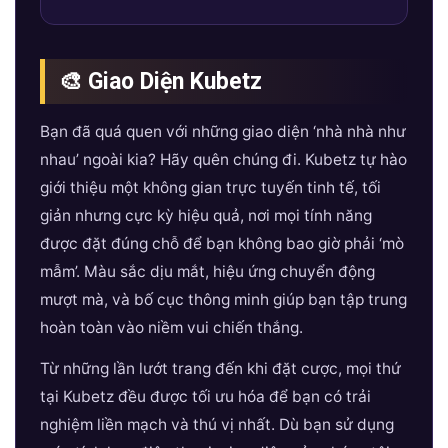
🎨 Giao Diện Kubetz
Bạn đã quá quen với những giao diện ‘nhà nhà như
nhau’ ngoài kia? Hãy quên chúng đi. Kubetz tự hào
giới thiệu một không gian trực tuyến tinh tế, tối
giản nhưng cực kỳ hiệu quả, nơi mọi tính năng
được đặt đúng chỗ để bạn không bao giờ phải ‘mò
mẫm’. Màu sắc dịu mắt, hiệu ứng chuyển động
mượt mà, và bố cục thông minh giúp bạn tập trung
hoàn toàn vào niềm vui chiến thắng.
Từ những lần lướt trang đến khi đặt cược, mọi thứ
tại Kubetz đều được tối ưu hóa để bạn có trải
nghiệm liền mạch và thú vị nhất. Dù bạn sử dụng