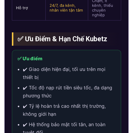
Chậm, ít
24/7, đa kênh,
kênh, thiếu
Hỗ trợ
nhân viên tận tâm
chuyên
nghiệp
✅ Ưu Điểm & Hạn Chế Kubetz
✅ Ưu điểm
✔️ Giao diện hiện đại, tối ưu trên mọi
thiết bị
✔️ Tốc độ nạp rút tiền siêu tốc, đa dạng
phương thức
✔️ Tỷ lệ hoàn trả cao nhất thị trường,
không giới hạn
✔️ Hệ thống bảo mật tối tân, an toàn
tuyệt đối