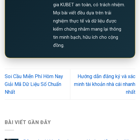
gia KUBET an toàn, có trách nhiệm.
Mọi bài viết đều dựa trên trải
nghiệm thực tế và dữ liệu được
kiểm chứng nhằm mang lại thông
tin minh bạch, hữu ích cho cộng
đồng.
Soi Cầu Miễn Phí Hôm Nay
Hướng dẫn đăng ký và xác
Giải Mã Dữ Liệu Số Chuẩn
minh tài khoản nhà cái nhanh
Nhất
nhất
BÀI VIẾT GẦN ĐÂY