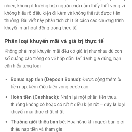
nhiên, không ít trường hợp người chơi cảm thấy thất vọng vì
không hiểu rõ điều kiện đi kèm và không thể rút được tiền
thưởng. Bài viết này phân tích chi tiết cách các chương trình
khuyến mãi hoạt động trong thực tế.
Phân loại khuyến mãi và giá trị thực tế
Không phải mọi khuyến mãi đều có giá trị như nhau dù con
số quảng cáo trông có vẻ hấp dẫn. Để đánh giá đúng, bạn
cần hiểu từng loại:
Bonus nạp tiền (Deposit Bonus):
Được cộng thêm %
tiền nạp, kèm điều kiện vòng cược cao
Hoàn tiền (Cashback):
Nhận lại một phần tiền thua,
thường không có hoặc có rất ít điều kiện rút – đây là loại
khuyến mãi thực chất nhất
Thưởng giới thiệu bạn bè:
Hoa hồng khi người bạn giới
thiệu nạp tiền và tham gia