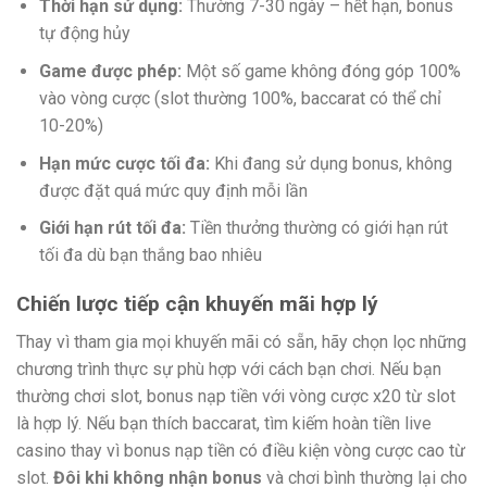
Thời hạn sử dụng:
Thường 7-30 ngày – hết hạn, bonus
tự động hủy
Game được phép:
Một số game không đóng góp 100%
vào vòng cược (slot thường 100%, baccarat có thể chỉ
10-20%)
Hạn mức cược tối đa:
Khi đang sử dụng bonus, không
được đặt quá mức quy định mỗi lần
Giới hạn rút tối đa:
Tiền thưởng thường có giới hạn rút
tối đa dù bạn thắng bao nhiêu
Chiến lược tiếp cận khuyến mãi hợp lý
Thay vì tham gia mọi khuyến mãi có sẵn, hãy chọn lọc những
chương trình thực sự phù hợp với cách bạn chơi. Nếu bạn
thường chơi slot, bonus nạp tiền với vòng cược x20 từ slot
là hợp lý. Nếu bạn thích baccarat, tìm kiếm hoàn tiền live
casino thay vì bonus nạp tiền có điều kiện vòng cược cao từ
slot.
Đôi khi không nhận bonus
và chơi bình thường lại cho