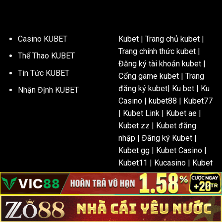
Casino KUBET
Kubet | Trang chủ kubet |
Trang chính thức kubet |
Thể Thao KUBET
Đăng ký tài khoản kubet |
Tin Tức KUBET
Cổng game kubet | Trang
đăng ký kubet| Ku bet | Ku
Nhận Định KUBET
Casino | kubet88 | Kubet77
| Kubet Link | Kubet ae |
Kubet zz | Kubet đăng
nhập | Đăng ký Kubet |
Kubet gg | Kubet Casino |
Kubet11 | Kucasino | Kubet
Az