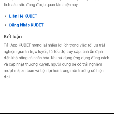
tích sâu sắc đang được quan tâm hiện nay:
Liên Hệ KUBET
Đăng Nhập KUBET
Kết luận
Tải App KUBET mang lại nhiều lợi ích trong việc tối ưu trải
nghiệm giải trí trực tuyến, từ tốc độ truy cập, tính ổn định
đến khả năng cá nhân hóa. Khi sử dụng ứng dụng đúng cách
và cập nhật thường xuyên, người dùng sẽ có trải nghiệm
mượt mà, an toàn và tiện lợi hơn trong môi trường số hiện
đại.