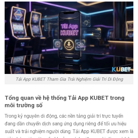
Tải App KUBET Tham Gia Trải Nghiệm Giải Trí Di Động
Tổng quan về hệ thống Tải App KUBET trong
môi trường số
Trong kỷ nguyên di động, các nền tảng giải trí trực tuyến
đang dần chuyển dịch sang ứng dụng riêng để tối ưu hiệu
suất và trải nghiệm người dùng. Tải App KUBET được xem là