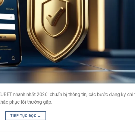
BET nhanh nhất 2026: chuẩn bị thông tin, các bước đăng ký chi t
 khắc phục lỗi thường gặp.
TIẾP TỤC ĐỌC
→