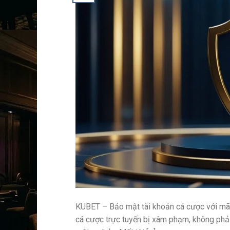
KUBET – Bảo mật tài khoản cá cược với mã 
cá cược trực tuyến bị xâm phạm, không phải