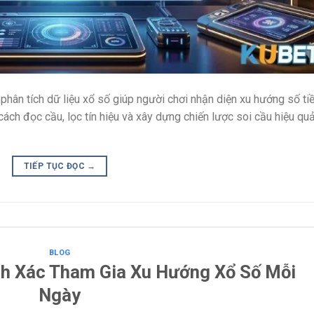
hân tích dữ liệu xổ số giúp người chơi nhận diện xu hướng số ti
cách đọc cầu, lọc tín hiệu và xây dựng chiến lược soi cầu hiệu qu
TIẾP TỤC ĐỌC
→
BLOG
h Xác Tham Gia Xu Hướng Xổ Số Mỗi
Ngày