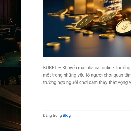
KUBET – Khuyến mãi nhà cái online: thưởng
một trong những yếu tố người chơi quan tâm n
trường hợp người chơi cảm thấy thất vọng vì
Đăng trong
Blog