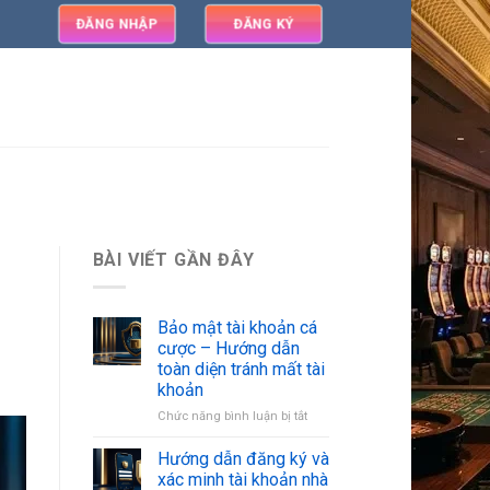
ĐĂNG NHẬP
ĐĂNG KÝ
BÀI VIẾT GẦN ĐÂY
Bảo mật tài khoản cá
cược – Hướng dẫn
toàn diện tránh mất tài
khoản
Chức năng bình luận bị tắt
ở
Bảo
mật
Hướng dẫn đăng ký và
tài
xác minh tài khoản nhà