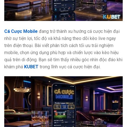
Cá Cược Mobile
đang trở thành xu hướng cá cược hiện đại
nhờ sự tiện lợi, tốc độ và khả năng theo dõi kèo live ngay
trên điện thoại. Bài viết phân tích cách tối ưu trải nghiệm
mobile, chọn ứng dụng phù hợp và chiến lược vào kèo hiệu
quả trên di động. Bạn sẽ tìm thấy nhiều góc nhìn độc đáo khi
khám phá
KUBET
trong lĩnh vực cá cược hiện đại.