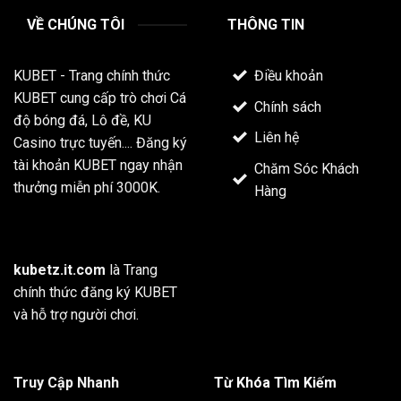
Live
Mọi
Mượt
Nơi
VỀ CHÚNG TÔI
THÔNG TIN
Mà
Và
Chuẩn
KUBET - Trang chính thức
Điều khoản
Xác
KUBET cung cấp trò chơi Cá
Chính sách
độ bóng đá, Lô đề, KU
Liên hệ
Casino trực tuyến.... Đăng ký
tài khoản KUBET ngay nhận
Chăm Sóc Khách
thưởng miễn phí 3000K.
Hàng
kubetz.it.com
là Trang
chính thức đăng ký KUBET
và hỗ trợ người chơi.
Truy Cập Nhanh
Từ Khóa Tìm Kiếm