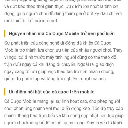
và đặt kèo theo thời gian thực. Ưu điểm lớn nhất là tính cơ
động, giúp người chơi dễ dàng tham gia ở bất kỳ đâu chỉ với
một thiết bị kết nối internet.
Nguyên nhân mà Cá Cược Mobile trở nên phổ biến
Sự phát triển của công nghệ di động đã khiến Cá Cược
Mobile trở thành lựa chọn ưu tiên của nhiều người chơi. Thay
vì ngồi cố định trước máy tính, người dùng có thể theo dõi
trận đấu ngay cả khi đang di chuyển. Ngoài ra, giao diện
ngày càng tối ưu giúp việc thao tác trở nên nhanh chóng,
giảm độ phức tạp và tăng trải nghiệm mượt mà hơn.
Ưu điểm nổi bật của cá cược trên mobile
Cá Cược Mobile mang lại sự linh hoạt cao, cho phép người
chơi phản ứng nhanh với mọi biến động kèo. Tốc độ truy cập
nhanh, thông báo trực tiếp và khả năng cập nhật liên tục giúp
người chơi không bỏ lỡ cơ hội quan trọng. Đây là yếu tố khiến