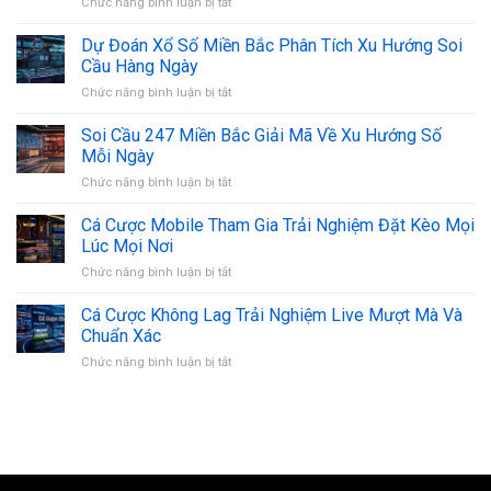
Chức năng bình luận bị tắt
ở
Chính
Liệu
Cầu
Xác
Số
Đẹp
Dự Đoán Xổ Số Miền Bắc Phân Tích Xu Hướng Soi
Tham
Chuẩn
Hôm
Gia
Cầu Hàng Ngày
Nhất
Nay
Xu
Chức năng bình luận bị tắt
ở
Giải
Hướng
Dự
Mã
Xổ
Đoán
Soi Cầu 247 Miền Bắc Giải Mã Về Xu Hướng Số
Xu
Số
Xổ
Hướng
Mỗi Ngày
Mỗi
Số
Số
Ngày
Chức năng bình luận bị tắt
ở
Miền
Chuẩn
Soi
Bắc
Xác
Cầu
Cá Cược Mobile Tham Gia Trải Nghiệm Đặt Kèo Mọi
Phân
Mỗi
247
Tích
Lúc Mọi Nơi
Ngày
Miền
Xu
Chức năng bình luận bị tắt
ở
Bắc
Hướng
Cá
Giải
Soi
Cược
Cá Cược Không Lag Trải Nghiệm Live Mượt Mà Và
Mã
Cầu
Mobile
Về
Chuẩn Xác
Hàng
Tham
Xu
Ngày
Chức năng bình luận bị tắt
ở
Gia
Hướng
Cá
Trải
Số
Cược
Nghiệm
Mỗi
Không
Đặt
Ngày
Lag
Kèo
Trải
Mọi
Nghiệm
Lúc