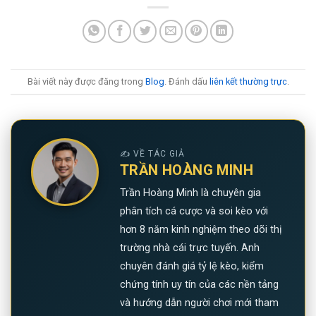
Bài viết này được đăng trong
Blog
. Đánh dấu
liên kết thường trực
.
TRẦN HOÀNG MINH
Trần Hoàng Minh là chuyên gia
phân tích cá cược và soi kèo với
hơn 8 năm kinh nghiệm theo dõi thị
trường nhà cái trực tuyến. Anh
chuyên đánh giá tỷ lệ kèo, kiểm
chứng tính uy tín của các nền tảng
và hướng dẫn người chơi mới tham