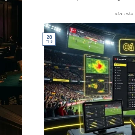
ĐĂNG VÀO
28
Th5