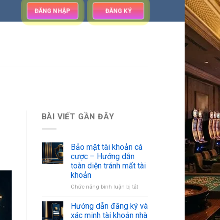
ĐĂNG NHẬP
ĐĂNG KÝ
BÀI VIẾT GẦN ĐÂY
Bảo mật tài khoản cá
cược – Hướng dẫn
toàn diện tránh mất tài
khoản
Chức năng bình luận bị tắt
ở
Bảo
mật
Hướng dẫn đăng ký và
tài
xác minh tài khoản nhà