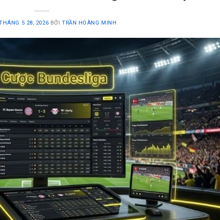
THÁNG 5 28, 2026
BỞI
TRẦN HOÀNG MINH