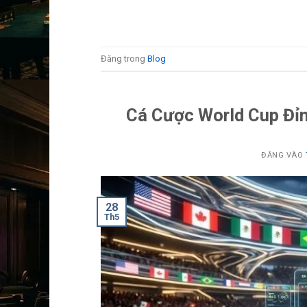
Đăng trong
Blog
Cá Cược World Cup Đỉ
ĐĂNG VÀO
28
Th5