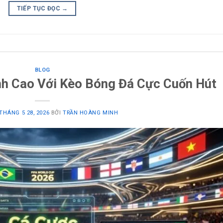
TIẾP TỤC ĐỌC
→
BLOG
nh Cao Với Kèo Bóng Đá Cực Cuốn Hút
THÁNG 5 28, 2026
BỞI
TRẦN HOÀNG MINH