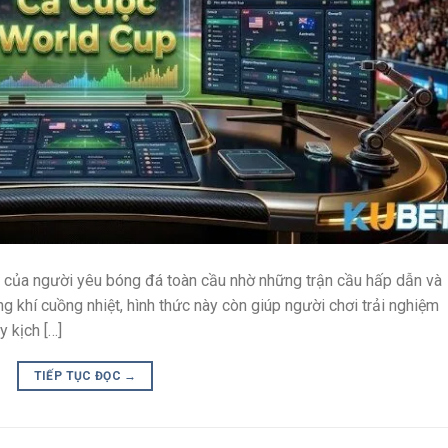
 của người yêu bóng đá toàn cầu nhờ những trận cầu hấp dẫn và
 khí cuồng nhiệt, hình thức này còn giúp người chơi trải nghiệm
y kịch […]
TIẾP TỤC ĐỌC
→