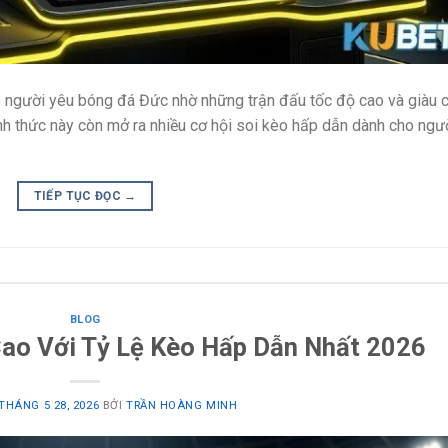
 người yêu bóng đá Đức nhờ những trận đấu tốc độ cao và giàu
hình thức này còn mở ra nhiều cơ hội soi kèo hấp dẫn dành cho ngư
TIẾP TỤC ĐỌC
→
BLOG
Cao Với Tỷ Lệ Kèo Hấp Dẫn Nhất 2026
THÁNG 5 28, 2026
BỞI
TRẦN HOÀNG MINH