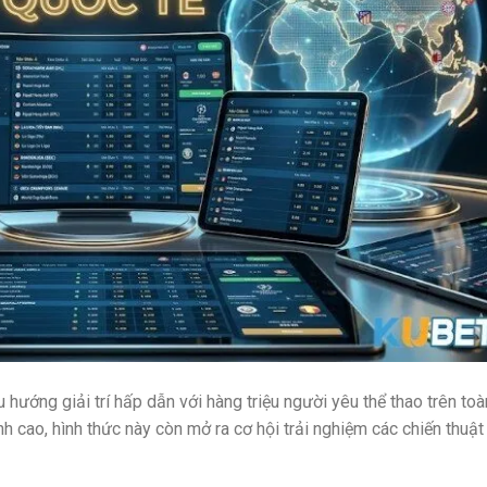
ướng giải trí hấp dẫn với hàng triệu người yêu thể thao trên toà
 cao, hình thức này còn mở ra cơ hội trải nghiệm các chiến thuật