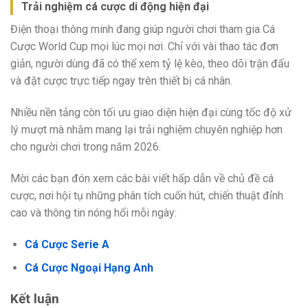
Trải nghiệm cá cược di động hiện đại
Điện thoại thông minh đang giúp người chơi tham gia Cá
Cược World Cup mọi lúc mọi nơi. Chỉ với vài thao tác đơn
giản, người dùng đã có thể xem tỷ lệ kèo, theo dõi trận đấu
và đặt cược trực tiếp ngay trên thiết bị cá nhân.
Nhiều nền tảng còn tối ưu giao diện hiện đại cùng tốc độ xử
lý mượt mà nhằm mang lại trải nghiệm chuyên nghiệp hơn
cho người chơi trong năm 2026.
Mời các bạn đón xem các bài viết hấp dẫn về chủ đề cá
cược, nơi hội tụ những phân tích cuốn hút, chiến thuật đỉnh
cao và thông tin nóng hổi mỗi ngày:
Cá Cược Serie A
Cá Cược Ngoại Hạng Anh
Kết luận