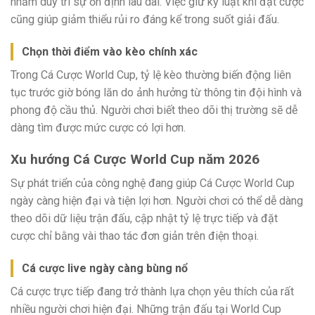
nhằm duy trì sự ổn định lâu dài. Việc giữ kỷ luật khi đặt cược
cũng giúp giảm thiểu rủi ro đáng kể trong suốt giải đấu.
Chọn thời điểm vào kèo chính xác
Trong Cá Cược World Cup, tỷ lệ kèo thường biến động liên
tục trước giờ bóng lăn do ảnh hưởng từ thông tin đội hình và
phong độ cầu thủ. Người chơi biết theo dõi thị trường sẽ dễ
dàng tìm được mức cược có lợi hơn.
Xu hướng Cá Cược World Cup năm 2026
Sự phát triển của công nghệ đang giúp Cá Cược World Cup
ngày càng hiện đại và tiện lợi hơn. Người chơi có thể dễ dàng
theo dõi dữ liệu trận đấu, cập nhật tỷ lệ trực tiếp và đặt
cược chỉ bằng vài thao tác đơn giản trên điện thoại.
Cá cược live ngày càng bùng nổ
Cá cược trực tiếp đang trở thành lựa chọn yêu thích của rất
nhiều người chơi hiện đại. Những trận đấu tại World Cup