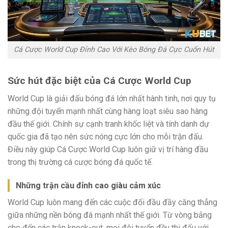
Cá Cược World Cup Đỉnh Cao Với Kèo Bóng Đá Cực Cuốn Hút
Sức hút đặc biệt của Cá Cược World Cup
World Cup là giải đấu bóng đá lớn nhất hành tinh, nơi quy tụ
những đội tuyển mạnh nhất cùng hàng loạt siêu sao hàng
đầu thế giới. Chính sự cạnh tranh khốc liệt và tính danh dự
quốc gia đã tạo nên sức nóng cực lớn cho mỗi trận đấu.
Điều này giúp Cá Cược World Cup luôn giữ vị trí hàng đầu
trong thị trường cá cược bóng đá quốc tế.
Những trận cầu đỉnh cao giàu cảm xúc
World Cup luôn mang đến các cuộc đối đầu đầy căng thẳng
giữa những nền bóng đá mạnh nhất thế giới. Từ vòng bảng
cho đến các trận knock-out, mọi đội tuyển đều thi đấu với