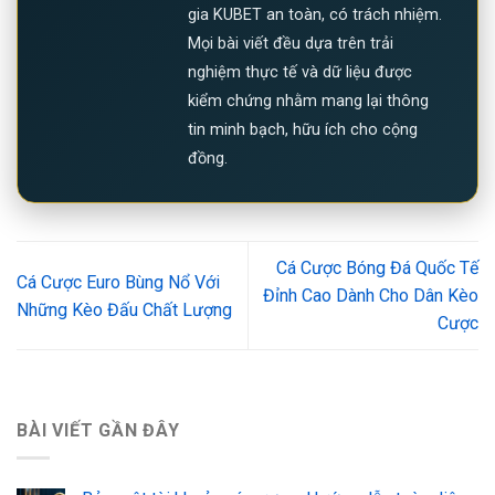
gia KUBET an toàn, có trách nhiệm.
Mọi bài viết đều dựa trên trải
nghiệm thực tế và dữ liệu được
kiểm chứng nhằm mang lại thông
tin minh bạch, hữu ích cho cộng
đồng.
Cá Cược Bóng Đá Quốc Tế
Cá Cược Euro Bùng Nổ Với
Đỉnh Cao Dành Cho Dân Kèo
Những Kèo Đấu Chất Lượng
Cược
BÀI VIẾT GẦN ĐÂY