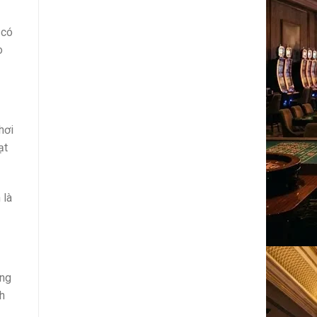
 có
o
hơi
ạt
 là
ổng
h