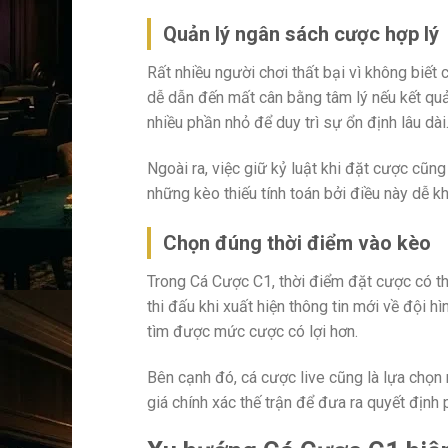
Quản lý ngân sách cược hợp lý
Rất nhiều người chơi thất bại vì không biết
dễ dẫn đến mất cân bằng tâm lý nếu kết qu
nhiều phần nhỏ để duy trì sự ổn định lâu dài
Ngoài ra, việc giữ kỷ luật khi đặt cược cũ
những kèo thiếu tính toán bởi điều này dễ k
Chọn đúng thời điểm vào kèo
Trong Cá Cược C1, thời điểm đặt cược có th
thi đấu khi xuất hiện thông tin mới về đội h
tìm được mức cược có lợi hơn.
Bên cạnh đó, cá cược live cũng là lựa chọn r
giá chính xác thế trận để đưa ra quyết định