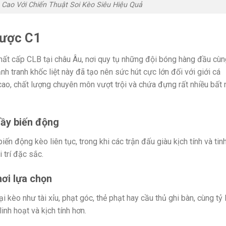
Cao Với Chiến Thuật Soi Kèo Siêu Hiệu Quả
Cược C1
hất cấp CLB tại châu Âu, nơi quy tụ những đội bóng hàng đầu cùn
h tranh khốc liệt này đã tạo nên sức hút cực lớn đối với giới cá
ao, chất lượng chuyên môn vượt trội và chứa đựng rất nhiều bất
đầy biến động
n động kèo liên tục, trong khi các trận đấu giàu kịch tính và tin
 trí đặc sắc.
ơi lựa chọn
kèo như tài xỉu, phạt góc, thẻ phạt hay cầu thủ ghi bàn, cùng tỷ 
inh hoạt và kịch tính hơn.