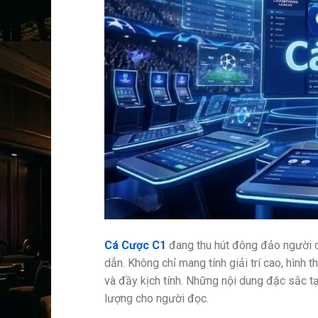
Cá Cược C1
đang thu hút đông đảo người c
dẫn. Không chỉ mang tính giải trí cao, hình 
và đầy kịch tính. Những nội dung đặc sắc t
lượng cho người đọc.