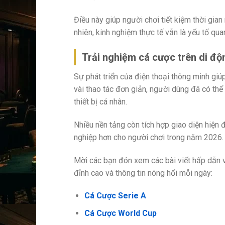
Điều này giúp người chơi tiết kiệm thời gia
nhiên, kinh nghiệm thực tế vẫn là yếu tố qua
Trải nghiệm cá cược trên di độ
Sự phát triển của điện thoại thông minh giú
vài thao tác đơn giản, người dùng đã có thể
thiết bị cá nhân.
Nhiều nền tảng còn tích hợp giao diện hiện
nghiệp hơn cho người chơi trong năm 2026.
Mời các bạn đón xem các bài viết hấp dẫn về
đỉnh cao và thông tin nóng hổi mỗi ngày:
Cá Cược Serie A
Cá Cược World Cup