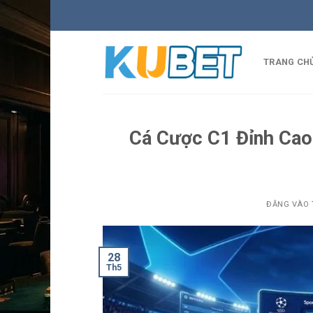
Bỏ
qua
nội
dung
TRANG CH
Cá Cược C1 Đỉnh Cao 
ĐĂNG VÀO
28
Th5