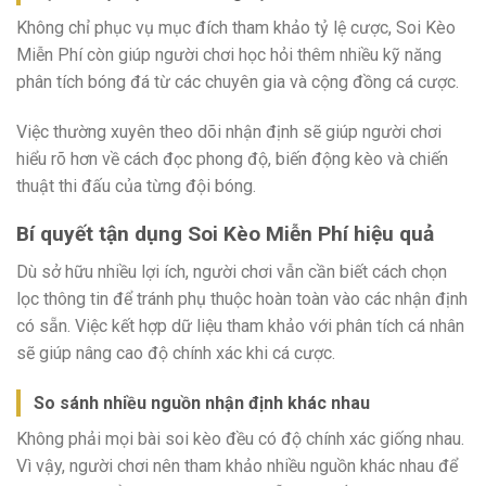
Không chỉ phục vụ mục đích tham khảo tỷ lệ cược, Soi Kèo
Miễn Phí còn giúp người chơi học hỏi thêm nhiều kỹ năng
phân tích bóng đá từ các chuyên gia và cộng đồng cá cược.
Việc thường xuyên theo dõi nhận định sẽ giúp người chơi
hiểu rõ hơn về cách đọc phong độ, biến động kèo và chiến
thuật thi đấu của từng đội bóng.
Bí quyết tận dụng Soi Kèo Miễn Phí hiệu quả
Dù sở hữu nhiều lợi ích, người chơi vẫn cần biết cách chọn
lọc thông tin để tránh phụ thuộc hoàn toàn vào các nhận định
có sẵn. Việc kết hợp dữ liệu tham khảo với phân tích cá nhân
sẽ giúp nâng cao độ chính xác khi cá cược.
So sánh nhiều nguồn nhận định khác nhau
Không phải mọi bài soi kèo đều có độ chính xác giống nhau.
Vì vậy, người chơi nên tham khảo nhiều nguồn khác nhau để