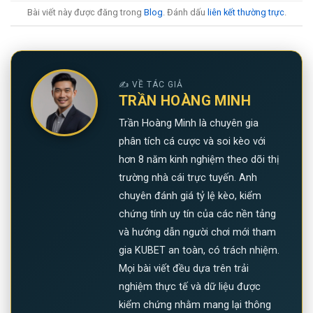
Bài viết này được đăng trong
Blog
. Đánh dấu
liên kết thường trực
.
TRẦN HOÀNG MINH
Trần Hoàng Minh là chuyên gia
phân tích cá cược và soi kèo với
hơn 8 năm kinh nghiệm theo dõi thị
trường nhà cái trực tuyến. Anh
chuyên đánh giá tỷ lệ kèo, kiểm
chứng tính uy tín của các nền tảng
và hướng dẫn người chơi mới tham
gia KUBET an toàn, có trách nhiệm.
Mọi bài viết đều dựa trên trải
nghiệm thực tế và dữ liệu được
kiểm chứng nhằm mang lại thông