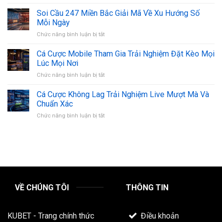
Dự
Mã
Xổ
Đoán
Soi Cầu 247 Miền Bắc Giải Mã Về Xu Hướng Số
Xu
Số
Xổ
Hướng
Mỗi Ngày
Mỗi
Số
Số
Ngày
Chức năng bình luận bị tắt
ở
Miền
Chuẩn
Soi
Bắc
Xác
Cầu
Cá Cược Mobile Tham Gia Trải Nghiệm Đặt Kèo Mọi
Phân
Mỗi
247
Tích
Lúc Mọi Nơi
Ngày
Miền
Xu
Chức năng bình luận bị tắt
ở
Bắc
Hướng
Cá
Giải
Soi
Cược
Cá Cược Không Lag Trải Nghiệm Live Mượt Mà Và
Mã
Cầu
Mobile
Về
Chuẩn Xác
Hàng
Tham
Xu
Ngày
Chức năng bình luận bị tắt
ở
Gia
Hướng
Cá
Trải
Số
Cược
Nghiệm
Mỗi
Không
Đặt
Ngày
Lag
Kèo
Trải
Mọi
Nghiệm
Lúc
Live
Mọi
Mượt
Nơi
VỀ CHÚNG TÔI
THÔNG TIN
Mà
Và
Chuẩn
KUBET - Trang chính thức
Điều khoản
Xác