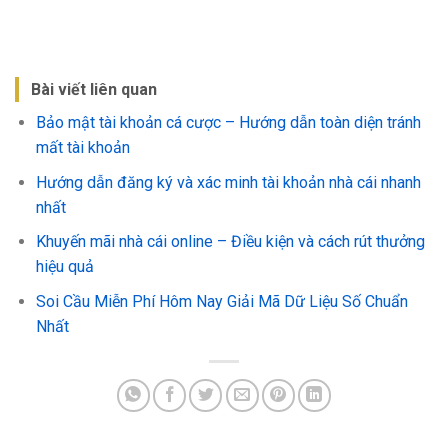
Bài viết liên quan
Bảo mật tài khoản cá cược – Hướng dẫn toàn diện tránh
mất tài khoản
Hướng dẫn đăng ký và xác minh tài khoản nhà cái nhanh
nhất
Khuyến mãi nhà cái online – Điều kiện và cách rút thưởng
hiệu quả
Soi Cầu Miễn Phí Hôm Nay Giải Mã Dữ Liệu Số Chuẩn
Nhất