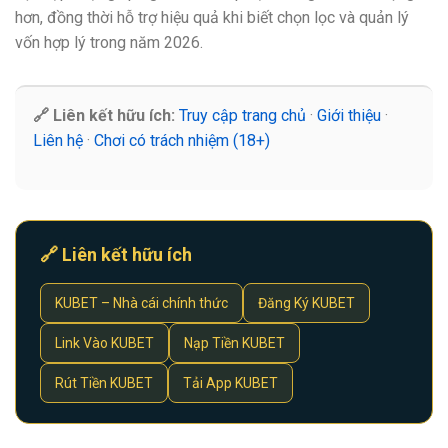
hơn, đồng thời hỗ trợ hiệu quả khi biết chọn lọc và quản lý
vốn hợp lý trong năm 2026.
🔗 Liên kết hữu ích:
Truy cập trang chủ
·
Giới thiệu
·
Liên hệ
·
Chơi có trách nhiệm (18+)
🔗 Liên kết hữu ích
KUBET – Nhà cái chính thức
Đăng Ký KUBET
Link Vào KUBET
Nạp Tiền KUBET
Rút Tiền KUBET
Tải App KUBET