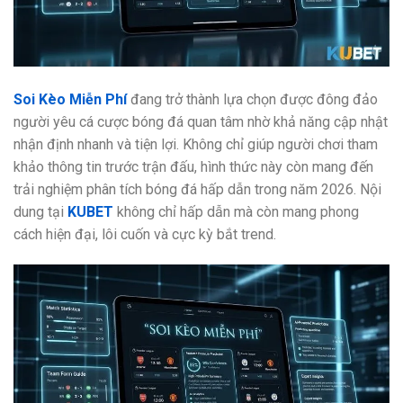
Soi Kèo Miễn Phí
đang trở thành lựa chọn được đông đảo
người yêu cá cược bóng đá quan tâm nhờ khả năng cập nhật
nhận định nhanh và tiện lợi. Không chỉ giúp người chơi tham
khảo thông tin trước trận đấu, hình thức này còn mang đến
trải nghiệm phân tích bóng đá hấp dẫn trong năm 2026. Nội
dung tại
KUBET
không chỉ hấp dẫn mà còn mang phong
cách hiện đại, lôi cuốn và cực kỳ bắt trend.