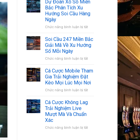
Đẹp
Gia
Dự Đoán Xổ Số Miền
Hôm
Xu
Bắc Phân Tích Xu
Nay
Hướng
Hướng Soi Cầu Hàng
Giải
Xổ
Ngày
Mã
Số
Xu
Chức năng bình luận bị tắt
Mỗi
ở
Hướng
Ngày
Dự
Số
Đoán
Soi Cầu 247 Miền Bắc
Chuẩn
Xổ
Giải Mã Về Xu Hướng
Xác
Số
Số Mỗi Ngày
Mỗi
Miền
Chức năng bình luận bị tắt
Ngày
ở
Bắc
Soi
Phân
Cầu
Tích
Cá Cược Mobile Tham
247
Xu
Gia Trải Nghiệm Đặt
Miền
Hướng
Kèo Mọi Lúc Mọi Nơi
Bắc
Soi
Chức năng bình luận bị tắt
ở
Giải
Cầu
Cá
Mã
Hàng
Cược
Về
Cá Cược Không Lag
Ngày
Mobile
Xu
Trải Nghiệm Live
Tham
Hướng
Mượt Mà Và Chuẩn
Gia
Số
Xác
Trải
Mỗi
Nghiệm
Chức năng bình luận bị tắt
Ngày
ở
Đặt
Cá
Kèo
Cược