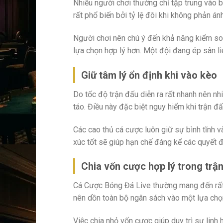
Nhiều người chơi thường chỉ tập trung vào b
rất phổ biến bởi tỷ lệ đôi khi không phản án
Người chơi nên chú ý đến khả năng kiểm soát
lựa chọn hợp lý hơn. Một đội đang ép sân liê
Giữ tâm lý ổn định khi vào kèo
Do tốc độ trận đấu diễn ra rất nhanh nên nh
táo. Điều này đặc biệt nguy hiểm khi trận đ
Các cao thủ cá cược luôn giữ sự bình tĩnh v
xúc tốt sẽ giúp hạn chế đáng kể các quyết đ
Chia vốn cược hợp lý trong trậ
Cá Cược Bóng Đá Live thường mang đến rất n
nên dồn toàn bộ ngân sách vào một lựa chọ
Việc chia nhỏ vốn cược giúp duy trì sự linh 