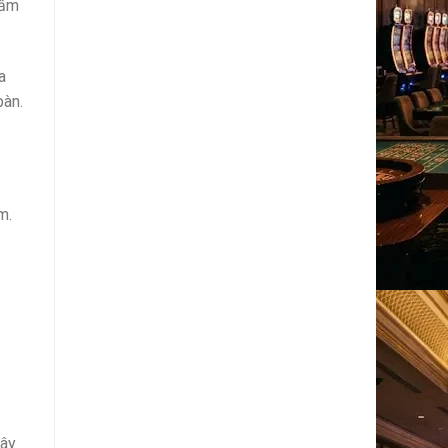
lầm
a
bàn.
m.
Đây