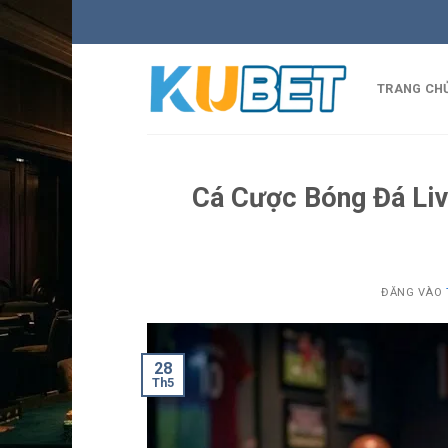
Bỏ
qua
nội
dung
TRANG CH
Cá Cược Bóng Đá Liv
ĐĂNG VÀO
28
Th5