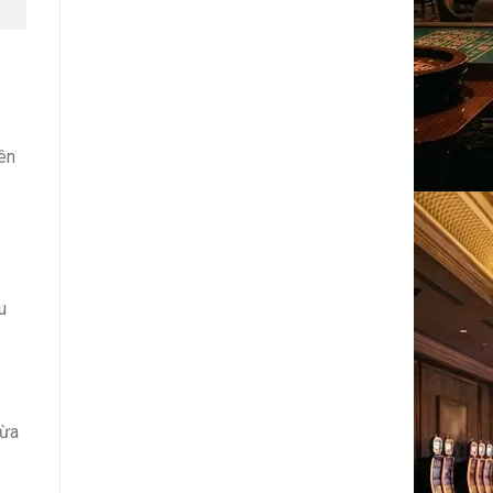
Mọi
Không
Lúc
Lag
Mọi
Trải
Nơi
Nghiệm
Live
Mượt
Mà
Và
iên
Chuẩn
Xác
u
vừa