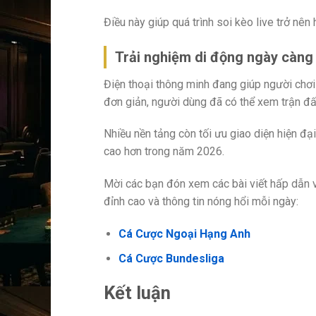
Điều này giúp quá trình soi kèo live trở nên
Trải nghiệm di động ngày càng 
Điện thoại thông minh đang giúp người chơi
đơn giản, người dùng đã có thể xem trận đấu,
Nhiều nền tảng còn tối ưu giao diện hiện đ
cao hơn trong năm 2026.
Mời các bạn đón xem các bài viết hấp dẫn về
đỉnh cao và thông tin nóng hổi mỗi ngày:
Cá Cược Ngoại Hạng Anh
Cá Cược Bundesliga
Kết luận