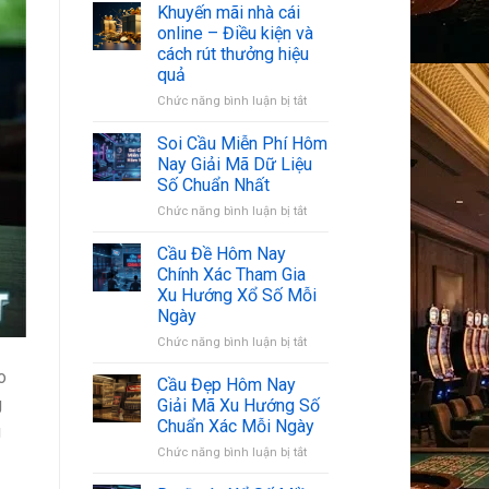
dẫn
Hướng
Khuyến mãi nhà cái
đăng
dẫn
online – Điều kiện và
ký
toàn
cách rút thưởng hiệu
và
diện
quả
xác
tránh
minh
Chức năng bình luận bị tắt
mất
ở
tài
tài
Khuyến
khoản
khoản
mãi
Soi Cầu Miễn Phí Hôm
nhà
nhà
Nay Giải Mã Dữ Liệu
cái
cái
Số Chuẩn Nhất
nhanh
online
Chức năng bình luận bị tắt
nhất
ở
–
Soi
Điều
Cầu
kiện
Cầu Đề Hôm Nay
Miễn
và
Chính Xác Tham Gia
Phí
cách
Xu Hướng Xổ Số Mỗi
Hôm
rút
Ngày
Nay
thưởng
Giải
Chức năng bình luận bị tắt
hiệu
ở
Mã
quả
Cầu
o
Dữ
Đề
Cầu Đẹp Hôm Nay
Liệu
Hôm
g
Giải Mã Xu Hướng Số
Số
Nay
Chuẩn Xác Mỗi Ngày
g
Chuẩn
Chính
Chức năng bình luận bị tắt
Nhất
ở
Xác
Cầu
Tham