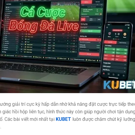
ướng giải trí cực kỳ hấp dẫn nhờ khả năng đặt cược trực tiếp the
giác hồi hộp liên tục, hình thức này còn giúp người chơi tận dụn
ổ. Các bài viết mới nhất tại
KUBET
luôn được chăm chút kỹ lưỡn
.