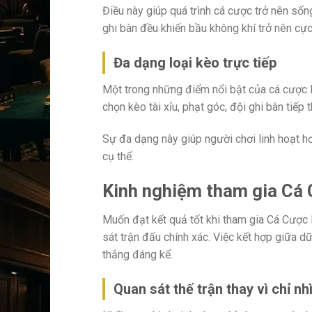
Điều này giúp quá trình cá cược trở nên số
ghi bàn đều khiến bầu không khí trở nên cự
Đa dạng loại kèo trực tiếp
Một trong những điểm nổi bật của cá cược l
chọn kèo tài xỉu, phạt góc, đội ghi bàn tiếp
Sự đa dạng này giúp người chơi linh hoạt h
cụ thể.
Kinh nghiệm tham gia Cá 
Muốn đạt kết quả tốt khi tham gia Cá Cược
sát trận đấu chính xác. Việc kết hợp giữa dữ
thắng đáng kể.
Quan sát thế trận thay vì chỉ nhì