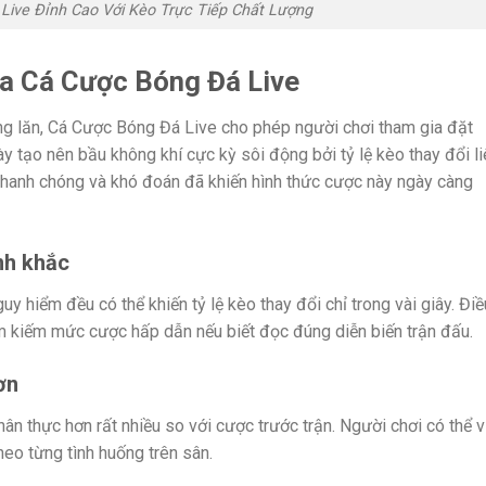
Live Đỉnh Cao Với Kèo Trực Tiếp Chất Lượng
ủa Cá Cược Bóng Đá Live
ng lăn, Cá Cược Bóng Đá Live cho phép người chơi tham gia đặt
ày tạo nên bầu không khí cực kỳ sôi động bởi tỷ lệ kèo thay đổi l
nhanh chóng và khó đoán đã khiến hình thức cược này ngày càng
nh khắc
y hiểm đều có thể khiến tỷ lệ kèo thay đổi chỉ trong vài giây. Điề
ìm kiếm mức cược hấp dẫn nếu biết đọc đúng diễn biến trận đấu.
ơn
n thực hơn rất nhiều so với cược trước trận. Người chơi có thể 
eo từng tình huống trên sân.