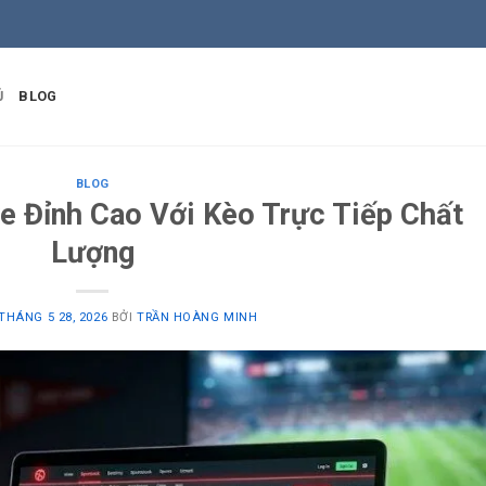
Ủ
BLOG
BLOG
e Đỉnh Cao Với Kèo Trực Tiếp Chất
Lượng
THÁNG 5 28, 2026
BỞI
TRẦN HOÀNG MINH