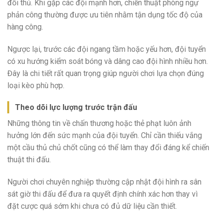
đối thủ. Khi gặp các đội mạnh hơn, chiến thuật phòng ngự
phản công thường được ưu tiên nhằm tận dụng tốc độ của
hàng công.
Ngược lại, trước các đội ngang tầm hoặc yếu hơn, đội tuyển
có xu hướng kiểm soát bóng và dâng cao đội hình nhiều hơn.
Đây là chi tiết rất quan trọng giúp người chơi lựa chọn đúng
loại kèo phù hợp.
Theo dõi lực lượng trước trận đấu
Những thông tin về chấn thương hoặc thẻ phạt luôn ảnh
hưởng lớn đến sức mạnh của đội tuyển. Chỉ cần thiếu vắng
một cầu thủ chủ chốt cũng có thể làm thay đổi đáng kể chiến
thuật thi đấu.
Người chơi chuyên nghiệp thường cập nhật đội hình ra sân
sát giờ thi đấu để đưa ra quyết định chính xác hơn thay vì
đặt cược quá sớm khi chưa có đủ dữ liệu cần thiết.