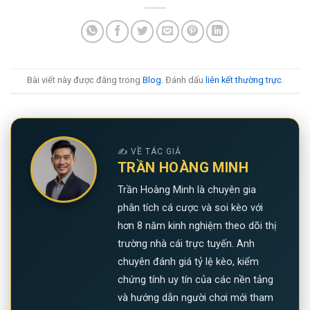
Bài viết này được đăng trong
Blog
. Đánh dấu
liên kết thường trực
.
TRẦN HOÀNG MINH
Trần Hoàng Minh là chuyên gia
phân tích cá cược và soi kèo với
hơn 8 năm kinh nghiệm theo dõi thị
trường nhà cái trực tuyến. Anh
chuyên đánh giá tỷ lệ kèo, kiểm
chứng tính uy tín của các nền tảng
và hướng dẫn người chơi mới tham