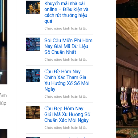
dẫn
Hướng
Khuyến mãi nhà cái
đăng
dẫn
online – Điều kiện và
ký
toàn
cách rút thưởng hiệu
và
diện
quả
xác
tránh
minh
Chức năng bình luận bị tắt
mất
ở
tài
tài
Khuyến
khoản
khoản
mãi
Soi Cầu Miễn Phí Hôm
nhà
nhà
Nay Giải Mã Dữ Liệu
cái
cái
Số Chuẩn Nhất
nhanh
online
Chức năng bình luận bị tắt
nhất
ở
–
Soi
Điều
Cầu
kiện
Cầu Đề Hôm Nay
Miễn
và
Chính Xác Tham Gia
Phí
cách
Xu Hướng Xổ Số Mỗi
Hôm
rút
Ngày
Nay
thưởng
 ảnh
Giải
Chức năng bình luận bị tắt
hiệu
ở
Mã
quả
Cầu
giúp
Dữ
Đề
Cầu Đẹp Hôm Nay
Liệu
Hôm
Giải Mã Xu Hướng Số
Số
Nay
Chuẩn Xác Mỗi Ngày
Chuẩn
Chính
Chức năng bình luận bị tắt
Nhất
ở
Xác
Cầu
Tham