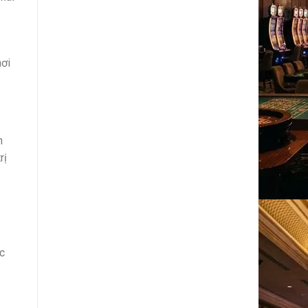
hơi
n
rị
úc