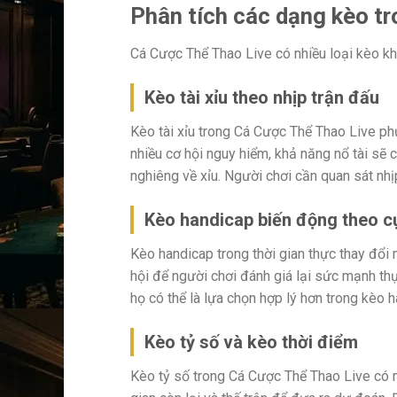
Phân tích các dạng kèo t
Cá Cược Thể Thao Live có nhiều loại kèo khá
Kèo tài xỉu theo nhịp trận đấu
Kèo tài xỉu trong Cá Cược Thể Thao Live phụ
nhiều cơ hội nguy hiểm, khả năng nổ tài sẽ c
nghiêng về xỉu. Người chơi cần quan sát nhịp 
Kèo handicap biến động theo c
Kèo handicap trong thời gian thực thay đổi 
hội để người chơi đánh giá lại sức mạnh thực
họ có thể là lựa chọn hợp lý hơn trong kèo 
Kèo tỷ số và kèo thời điểm
Kèo tỷ số trong Cá Cược Thể Thao Live có m