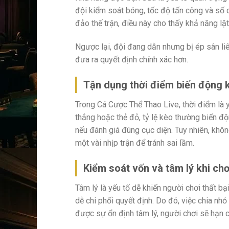
đội kiểm soát bóng, tốc độ tấn công và số c
đảo thế trận, điều này cho thấy khả năng lậ
Ngược lại, đội đang dẫn nhưng bị ép sân liên
đưa ra quyết định chính xác hơn.
Tận dụng thời điểm biến động 
Trong Cá Cược Thể Thao Live, thời điểm là y
thắng hoặc thẻ đỏ, tỷ lệ kèo thường biến đ
nếu đánh giá đúng cục diện. Tuy nhiên, kh
một vài nhịp trận để tránh sai lầm.
Kiểm soát vốn và tâm lý khi chơi
Tâm lý là yếu tố dễ khiến người chơi thất b
dễ chi phối quyết định. Do đó, việc chia nhỏ
được sự ổn định tâm lý, người chơi sẽ hạn c