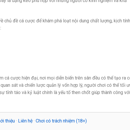
. Đây là dạng kèo phù hợp với những người có kinh nghiệm và khả
ề chủ đề cá cược để khám phá loạt nội dung chất lượng, kịch tính
:
cá cược hiện đại, nơi mọi diễn biến trên sân đều có thể tạo ra c
 quan sát và chiến lược quản lý vốn hợp lý, người chơi có thể tối ư
sự tỉnh táo và kỷ luật chính là yếu tố then chốt giúp thành công vớ
ới thiệu
·
Liên hệ
·
Chơi có trách nhiệm (18+)