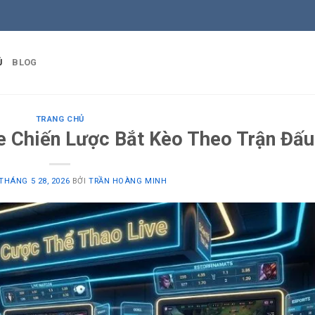
Ủ
BLOG
TRANG CHỦ
e Chiến Lược Bắt Kèo Theo Trận Đấu
THÁNG 5 28, 2026
BỞI
TRẦN HOÀNG MINH