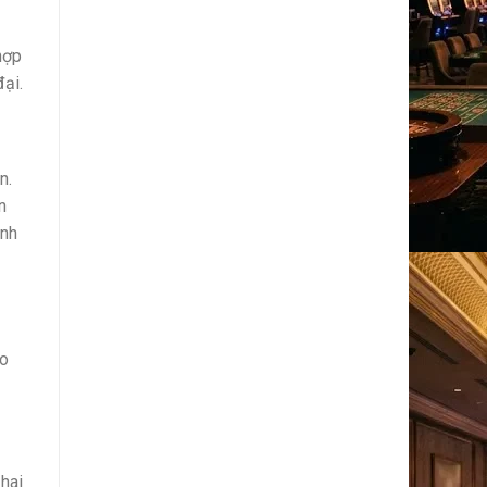
hợp
đại.
n.
n
ỉnh
eo
hai