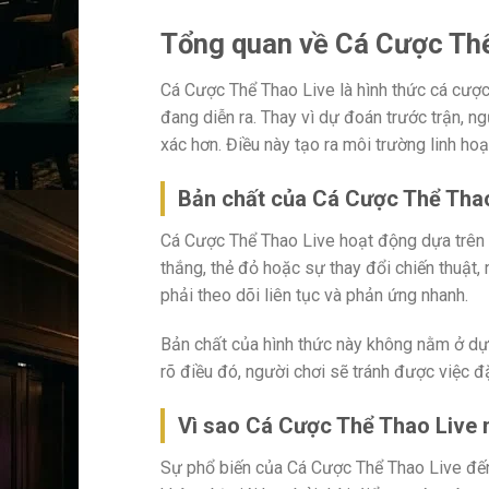
Tổng quan về Cá Cược Thể
Cá Cược Thể Thao Live là hình thức cá cược
đang diễn ra. Thay vì dự đoán trước trận, ng
xác hơn. Điều này tạo ra môi trường linh hoạ
Bản chất của Cá Cược Thể Tha
Cá Cược Thể Thao Live hoạt động dựa trên v
thắng, thẻ đỏ hoặc sự thay đổi chiến thuật, 
phải theo dõi liên tục và phản ứng nhanh.
Bản chất của hình thức này không nằm ở dự 
rõ điều đó, người chơi sẽ tránh được việc đ
Vì sao Cá Cược Thể Thao Live 
Sự phổ biến của Cá Cược Thể Thao Live đến t